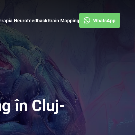
erapia Neurofeedback
Brain Mapping
WhatsApp
g în Cluj-