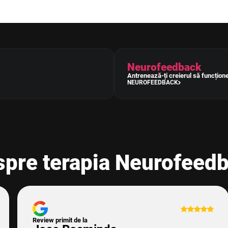
Neurofeedback
Antrenează-ți creierul să funcțione
NEUROFEEDBACK
spre terapia Neurofeed
Review primit de la