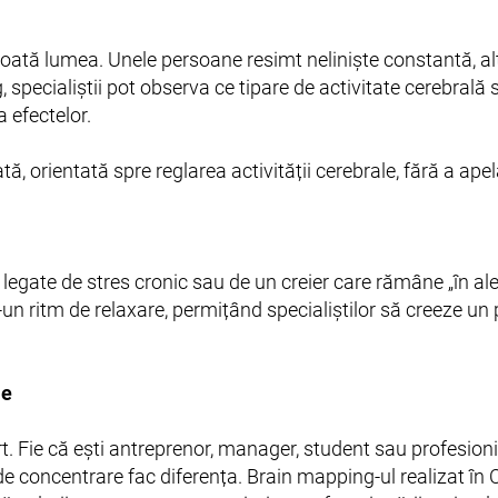
toată lumea. Unele persoane resimt neliniște constantă, altel
g, specialiștii pot observa ce tipare de activitate cerebral
 efectelor.
ă, orientată spre reglarea activității cerebrale, fără a ap
egate de stres cronic sau de un creier care rămâne „în ale
r-un ritm de relaxare, permițând specialiștilor să creeze u
le
 Fie că ești antreprenor, manager, student sau profesionis
e concentrare fac diferența. Brain mapping-ul realizat în C