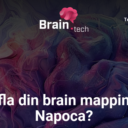
T
fla din brain mappin
Napoca?