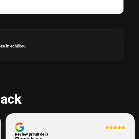
ze în echilibru.
back
Review primit de la