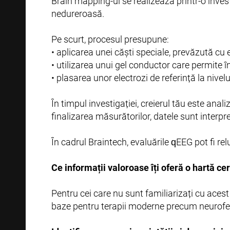
Brain mapping-ul se realizează printr-o inve
nedureroasă.
Pe scurt, procesul presupune:
• aplicarea unei căști speciale, prevăzută cu e
• utilizarea unui gel conductor care permite în
• plasarea unor electrozi de referință la nivel
În timpul investigației, creierul tău este anal
finalizarea măsurătorilor, datele sunt interpret
În cadrul Braintech, evaluările qEEG pot fi re
Ce informații valoroase îți oferă o hartă ce
Pentru cei care nu sunt familiarizați cu acest
baze pentru terapii moderne precum neurofee