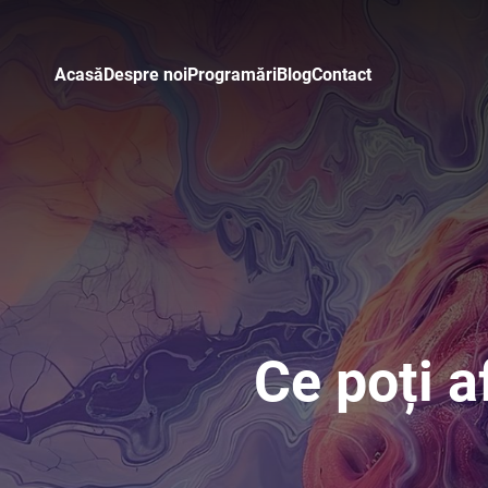
Acasă
Despre noi
Programări
Blog
Contact
Ce poți a