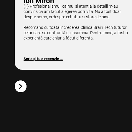
Ion Miron
(...) Profesionalismul, calmul și atenția la detalii m-au
convins că am făcut alegerea potrivită. Nu a fost doar
despre somn, ci despre echilibru și stare de bine.
Recomand cu toată încrederea Clinica Brain Tech tuturor
celor care se confruntă cu insomnia. Pentru mine, a fost o
experiență care chiar a făcut diferența.
Scrie și tu o recenzie ...