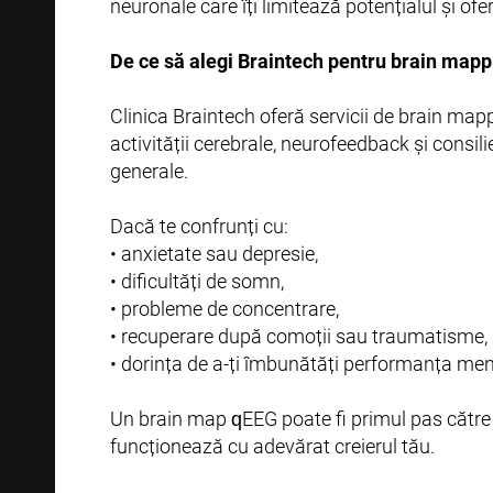
neuronale care îți limitează potențialul și ofe
De ce să alegi Braintech pentru brain mapp
Clinica Braintech oferă servicii de brain map
activității cerebrale, neurofeedback și consili
generale.
Dacă te confrunți cu:
• anxietate sau depresie,
• dificultăți de somn,
• probleme de concentrare,
• recuperare după comoții sau traumatisme,
• dorința de a-ți îmbunătăți performanța men
Un brain map qEEG poate fi primul pas către
funcționează cu adevărat creierul tău.