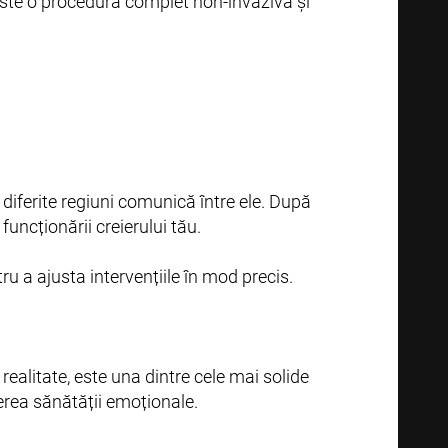
Este o procedură complet non-invazivă și
e diferite regiuni comunică între ele. După
funcționării creierului tău.
ru a ajusta intervențiile în mod precis.
realitate, este una dintre cele mai solide
rea sănătății emoționale.