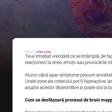
POSTAT PE
APRIL 8, 2026
Te-ai întrebat vreodată ce se întâmplă, de fapt
reacționezi la stres, emoții sau provocările z
Atunci când apar simptome precum anxietatea,
Unele zone ale creierului pot fi hiperactive, 
asupra acestor dezechilibre și poate sta la 
Cum se desfășoară procesul de brain mapp