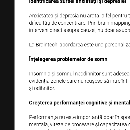
Identificarea sursei anxietății și depresiei
Anxietatea și depresia nu arată la fel pentru 
dificultăți de concentrare. Prin brain mappin
interveni direct asupra cauzei, nu doar asupra
La Braintech, abordarea este una personalizat
Înțelegerea problemelor de somn
Insomnia și somnul neodihnitor sunt adesea l
evidenția zonele care nu reușesc să intre înt
și odihnitor.
Creșterea performanței cognitive și menta
Performanța nu este importantă doar în sport.
mentală, viteza de procesare și capacitatea d