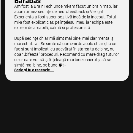
Barabas
Am fost la BrainTech unde mi-am făcut un brain map, iar
acum urmez ședințe de neurofeedback și Vielight.
Experiența a fost super pozitivă încă de la început. Totul
mi-a fost explicat clar, pe înțelesul meu, iar echipa este
extrem de amabilă, calmă și profesionistă.
După ședințe chiar mă simt mai bine, mai clar mental și
mai echilibrat. Se simte că oamenii de acolo chiar știu ce
fac și sunt implicați cu adevărat în starea ta de bine, nu
doar „bifează” proceduri. Recomand cu mare drag tuturor
celor care vor să-și înțeleagă mai bine creierul și să se
simtă mai bine, pe bune 🧠✨
Scrie și tu o recenzie ...