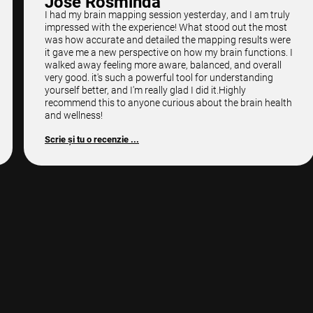
Jose Rosminda
I had my brain mapping session yesterday, and I am truly
impressed with the experience! What stood out the most
was how accurate and detailed the mapping results were
it gave me a new perspective on how my brain functions. I
walked away feeling more aware, balanced, and overall
very good. it's such a powerful tool for understanding
yourself better, and I'm really glad I did it.Highly
recommend this to anyone curious about the brain health
and wellness!
Scrie și tu o recenzie ...