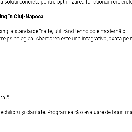
ră soluții concrete pentru optimizarea funcționării creierulu
ing în Cluj-Napoca
ping la standarde înalte, utilizând tehnologie modernă qEE
ere psihologică. Abordarea este una integrativă, axată pe ne
tală,
 echilibru și claritate. Programează o evaluare de brain 