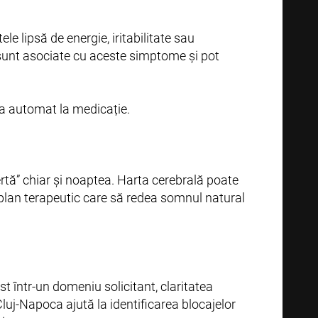
e lipsă de energie, iritabilitate sau
ă sunt asociate cu aceste simptome și pot
ela automat la medicație.
rtă” chiar și noaptea. Harta cerebrală poate
n plan terapeutic care să redea somnul natural
t într-un domeniu solicitant, claritatea
luj-Napoca ajută la identificarea blocajelor