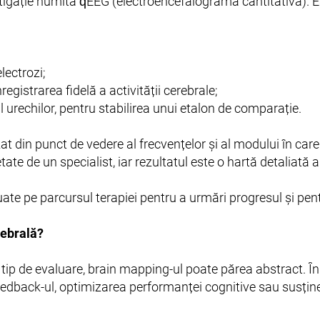
stigație numită qEEG (electroencefalogramă cantitativă). 
lectrozi;
registrarea fidelă a activității cerebrale;
ul urechilor, pentru stabilirea unui etalon de comparație.
izat din punct de vedere al frecvențelor și al modului în car
ate de un specialist, iar rezultatul este o hartă detaliată a 
luate pe parcursul terapiei pentru a urmări progresul și pent
rebrală?
 tip de evaluare, brain mapping-ul poate părea abstract. În 
dback-ul, optimizarea performanței cognitive sau susține